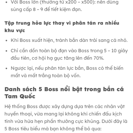
Với Boss lớn (thưởng từ x200 – x500): nên dùng
súng cấp 8 – 9 để tiết kiệm đạn.
Tập trung hỏa lực thay vì phân tán ra nhiều
khu vực
Khi Boss xuất hiện, tránh bắn dàn trải sang cá nhỏ.
Chỉ cần dồn toàn bộ đạn vào Boss trong 5 – 10 giây
đầu tiên, cơ hội hạ gục tăng lên đến 70%.
Ngược lại, nếu phân tán lực bắn, Boss có thể biến
mất và mất trắng toàn bộ vốn.
Danh sách 5 Boss nổi bật trong bắn cá
Tam Quốc
Hệ thống Boss được xây dựng dựa trên các nhân vật
huyền thoại, vừa mang lại không khí chiến đấu kịch
tính vừa hứa hẹn phần thưởng cực khủng. Dưới đây là
5 Boss tiêu biểu mà bạn không thể bỏ qua: