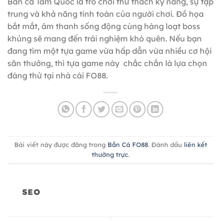
Bắn cá Tam Quốc là trò chơi thử thách kỹ năng, sự tập
trung và khả năng tính toán của người chơi. Đồ họa
bắt mắt, âm thanh sống động cùng hàng loạt boss
khủng sẽ mang đến trải nghiệm khó quên. Nếu bạn
đang tìm một tựa game vừa hấp dẫn vừa nhiều cơ hội
săn thưởng, thì tựa game này chắc chắn là lựa chọn
đáng thử tại nhà cái FO88.
Bài viết này được đăng trong
Bắn Cá FO88
. Đánh dấu
liên kết
thường trực
.
SEO