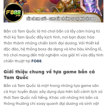
Bắn cá Tam Quốc là trò chơi bắn cá lấy cảm hứng từ
thời kỳ Tam Quốc đầy kịch tính, nơi bạn được hóa
thân thành những chiến binh đại dương. Với thiết kế
độc đáo, hệ thống boss đa dạng và kho báu khổng lồ,
trò chơi mang đến trải nghiệm vừa giải trí vừa đầy tính
chiến thuật tại
FO88
.
Giới thiệu chung về tựa game bắn cá
Tam Quốc
Bắn cá Tam Quốc là một trong những tựa game săn
cá trực tuyến được xây dựng dựa trên bối cảnh lịch sử
thời Tam Quốc nổi tiếng. Khác với những trò bắn cá
thông thường chỉ xoay quanh đại dương và sinh vật